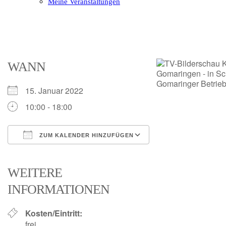
Meine Veranstaltungen
Open
Close
mobile
mobile
menu
menu
WANN
15. Januar 2022
10:00 - 18:00
ZUM KALENDER HINZUFÜGEN
ICS herunterladen
Google Kalender
iCalendar
Office 365
Outlook Live
WEITERE
INFORMATIONEN
Kosten/Eintritt:
frei