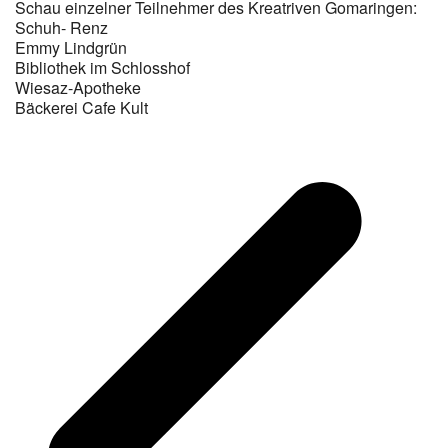
Schau einzelner Teilnehmer des Kreatriven Gomaringen:
Schuh- Renz
Emmy Lindgrün
Bibliothek im Schlosshof
Wiesaz-Apotheke
Bäckerei Cafe Kult
v
B