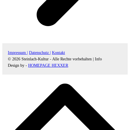
Impressum |
Datenschutz |
Kontakt
© 2026 Steinlach-Kultur - Alle Rechte vorbehalten |
Info
Design by -
HOMEPAGE HEXXER
d
A
s