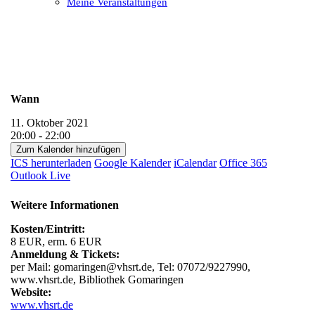
Meine Veranstaltungen
Open
Close
mobile
mobile
menu
menu
Wann
11. Oktober 2021
20:00 - 22:00
Zum Kalender hinzufügen
ICS herunterladen
Google Kalender
iCalendar
Office 365
Outlook Live
Weitere Informationen
Kosten/Eintritt:
8 EUR, erm. 6 EUR
Anmeldung & Tickets:
per Mail: gomaringen@vhsrt.de, Tel: 07072/9227990,
www.vhsrt.de, Bibliothek Gomaringen
Website:
www.vhsrt.de