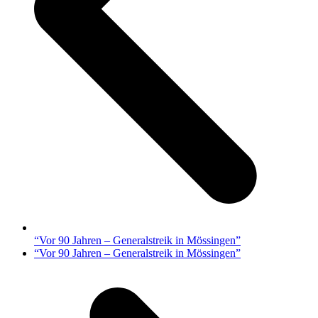
vorheriger
“Vor 90 Jahren – Generalstreik in Mössingen”
Beitrag:
Nächster
“Vor 90 Jahren – Generalstreik in Mössingen”
Beitrag: