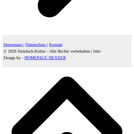
Impressum |
Datenschutz |
Kontakt
© 2026 Steinlach-Kultur - Alle Rechte vorbehalten |
Info
Design by -
HOMEPAGE HEXXER
d
A
s