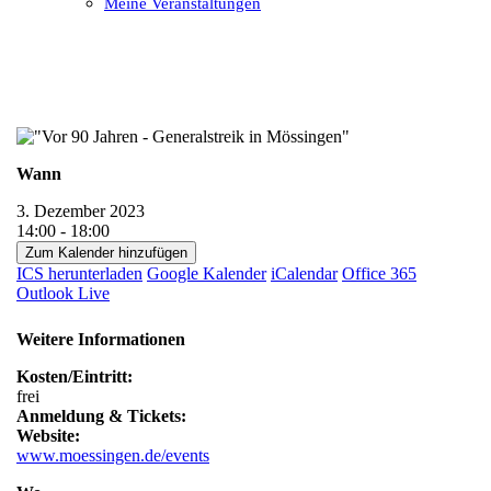
Meine Veranstaltungen
Open
Close
mobile
mobile
menu
menu
Wann
3. Dezember 2023
14:00 - 18:00
Zum Kalender hinzufügen
ICS herunterladen
Google Kalender
iCalendar
Office 365
Outlook Live
Weitere Informationen
Kosten/Eintritt:
frei
Anmeldung & Tickets:
Website:
www.moessingen.de/events