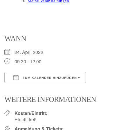
Meine Veranstaltungen
Open
Close
mobile
mobile
menu
menu
WANN
24. April 2022
09:30 - 12:00
ZUM KALENDER HINZUFÜGEN
ICS herunterladen
Google Kalender
iCalendar
Office 365
Outlook Live
WEITERE INFORMATIONEN
Kosten/Eintritt:
Eintritt frei!
Anmeldung & Tickets: