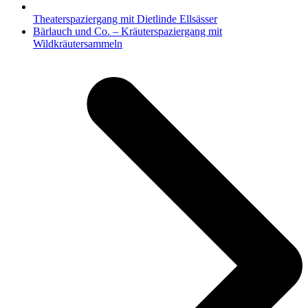
Theaterspaziergang mit Dietlinde Ellsässer
Nächster
Bärlauch und Co. – Kräuterspaziergang mit
Beitrag:
Wildkräutersammeln