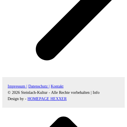
Impressum |
Datenschutz |
Kontakt
© 2026 Steinlach-Kultur - Alle Rechte vorbehalten |
Info
Design by -
HOMEPAGE HEXXER
d
A
s