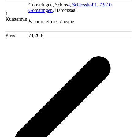
Gomaringen, Schloss,
Schlosshof 1, 72810
Gomaringen
, Barocksaal
1.
Kurstermin
♿ barrierefreier Zugang
Preis
74,20 €
v
B