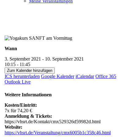
Meine Veranstaltungen
Open
Close
mobile
mobile
menu
menu
Wann
3. September 2021 - 10. September 2021
10:15 - 11:45
Zum Kalender hinzufügen
ICS herunterladen
Google Kalender
iCalendar
Office 365
Outlook Live
Weitere Informationen
Kosten/Eintritt:
7x für 74,20 €
Anmeldung & Tickets:
https://vhsrt.de/Kontakt/cmx529326d59982d.html
Website:
https://vhsrt.de/Veranstaltung/cmx6005b1c358c46.html