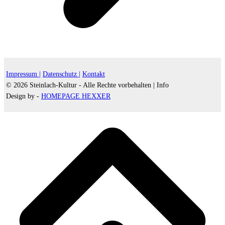
Impressum |
Datenschutz |
Kontakt
© 2026 Steinlach-Kultur - Alle Rechte vorbehalten |
Info
Design by -
HOMEPAGE HEXXER
d
A
s