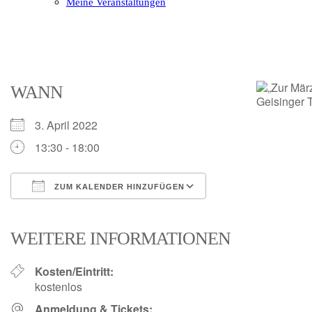
Meine Veranstaltungen
Open
Close
mobile
mobile
menu
menu
WANN
3. April 2022
13:30 - 18:00
ZUM KALENDER HINZUFÜGEN
ICS herunterladen
Google Kalender
iCalendar
Office 365
Outlook Live
WEITERE INFORMATIONEN
Kosten/Eintritt:
kostenlos
Anmeldung & Tickets: