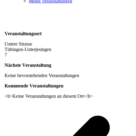
Meine Veranstaltungen
Open
Close
mobile
mobile
menu
menu
Veranstaltungsort
Untere Strasse
Tübingen-Unterjesingen
7
Nächste Veranstaltung
Keine bevorstehenden Veranstaltungen
Kommende Veranstaltungen
<li>Keine Veranstaltungen an diesem Ort</li>
v
B