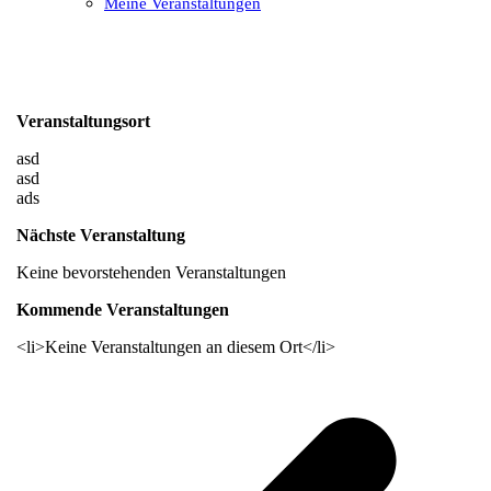
Meine Veranstaltungen
Open
Close
mobile
mobile
menu
menu
Veranstaltungsort
asd
asd
ads
Nächste Veranstaltung
Keine bevorstehenden Veranstaltungen
Kommende Veranstaltungen
<li>Keine Veranstaltungen an diesem Ort</li>
v
B