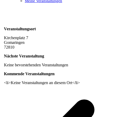
Meine Veranstaltungen
Open
Close
mobile
mobile
menu
menu
Veranstaltungsort
Kirchenplatz 7
Gomaringen
72810
Nächste Veranstaltung
Keine bevorstehenden Veranstaltungen
Kommende Veranstaltungen
<li>Keine Veranstaltungen an diesem Ort</li>
v
B