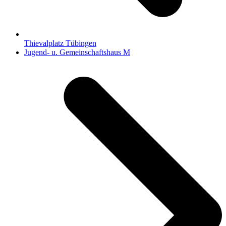
Thievalplatz Tübingen
Nächster
Jugend- u. Gemeinschaftshaus M
Beitrag: