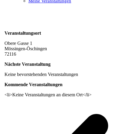
Meine Veranstaltungen
Open
Close
mobile
mobile
menu
menu
Veranstaltungsort
Obere Gasse 1
Mössingen-Öschingen
72116
Nächste Veranstaltung
Keine bevorstehenden Veranstaltungen
Kommende Veranstaltungen
<li>Keine Veranstaltungen an diesem Ort</li>
v
B