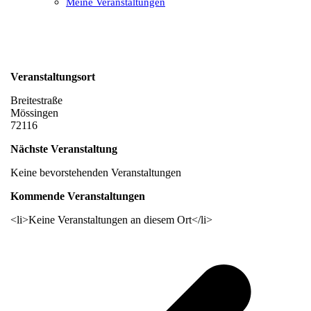
Meine Veranstaltungen
Open
Close
mobile
mobile
menu
menu
Veranstaltungsort
Breitestraße
Mössingen
72116
Nächste Veranstaltung
Keine bevorstehenden Veranstaltungen
Kommende Veranstaltungen
<li>Keine Veranstaltungen an diesem Ort</li>
v
B