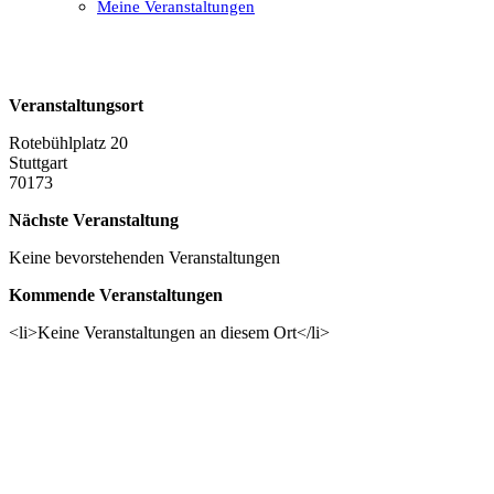
Meine Veranstaltungen
Open
Close
mobile
mobile
menu
menu
Veranstaltungsort
Rotebühlplatz 20
Stuttgart
70173
Nächste Veranstaltung
Keine bevorstehenden Veranstaltungen
Kommende Veranstaltungen
<li>Keine Veranstaltungen an diesem Ort</li>