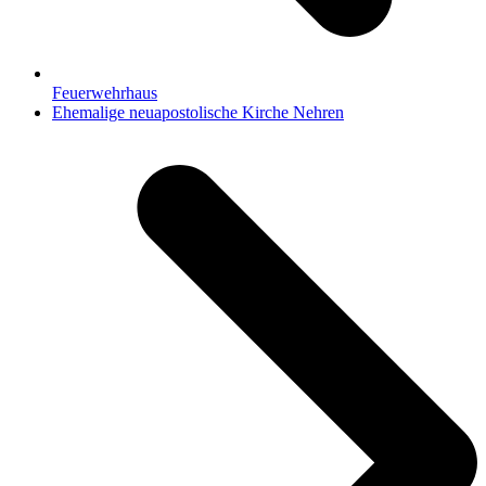
Feuerwehrhaus
Nächster
Ehemalige neuapostolische Kirche Nehren
Beitrag: