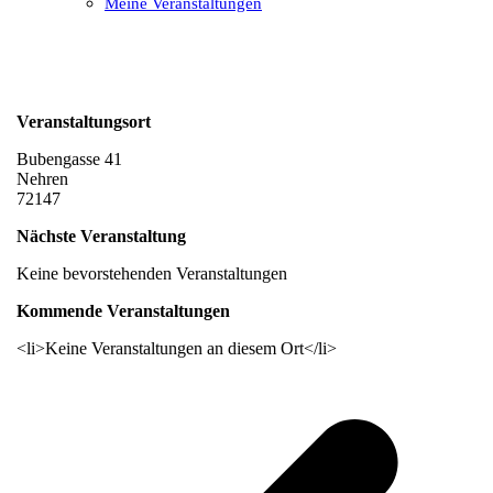
Meine Veranstaltungen
Open
Close
mobile
mobile
menu
menu
Veranstaltungsort
Bubengasse 41
Nehren
72147
Nächste Veranstaltung
Keine bevorstehenden Veranstaltungen
Kommende Veranstaltungen
<li>Keine Veranstaltungen an diesem Ort</li>
v
B