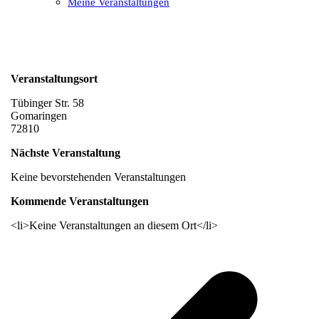
Meine Veranstaltungen
Open
Close
mobile
mobile
menu
menu
Veranstaltungsort
Tübinger Str. 58
Gomaringen
72810
Nächste Veranstaltung
Keine bevorstehenden Veranstaltungen
Kommende Veranstaltungen
<li>Keine Veranstaltungen an diesem Ort</li>
v
B