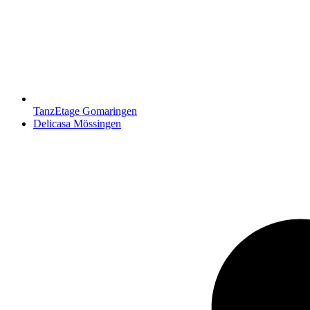
TanzEtage Gomaringen
Nächster
Delicasa Mössingen
Beitrag: