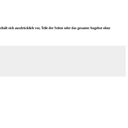
lt sich ausdrücklich vor, Teile der Seiten oder das gesamte Angebot ohne
d
A
s