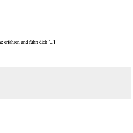
 erfahren und führt dich [...]
d
A
s