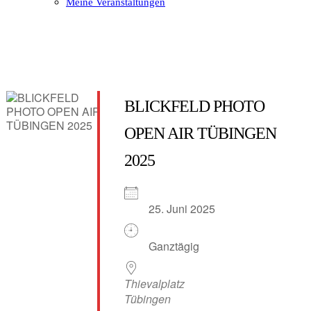
Meine Veranstaltungen
Open
Close
mobile
mobile
menu
menu
BLICKFELD PHOTO
OPEN AIR TÜBINGEN
2025
25. Juni 2025
Ganztägig
Thievalplatz
Tübingen