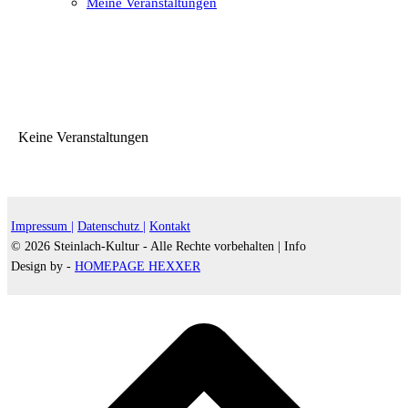
Meine Veranstaltungen
Open
Close
mobile
mobile
menu
menu
Keine Veranstaltungen
Impressum |
Datenschutz |
Kontakt
© 2026 Steinlach-Kultur - Alle Rechte vorbehalten |
Info
Design by -
HOMEPAGE HEXXER
d
A
s