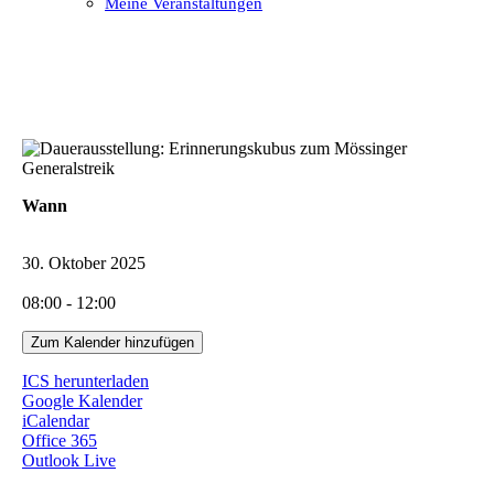
Meine Veranstaltungen
Open
Close
mobile
mobile
menu
menu
Wann
30. Oktober 2025
08:00 - 12:00
Zum Kalender hinzufügen
ICS herunterladen
Google Kalender
iCalendar
Office 365
Outlook Live