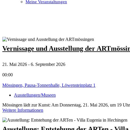
Meine Veranstaltungen
Open
Close
mobile
mobile
menu
menu
Vernissage und Ausstellung der ARTmössi
21. Mai 2026 - 6. September 2026
00:00
Mössingen, Pausa-Tonnenhalle, Löwensteinplatz 1
Ausstellungen/Museen
Mössingen lädt zur Kunst: Am Donnerstag, 21. Mai 2026, um 19 Uhr 
Weitere Informationen
Ausstellung: Entstehung der ARTen - Vill