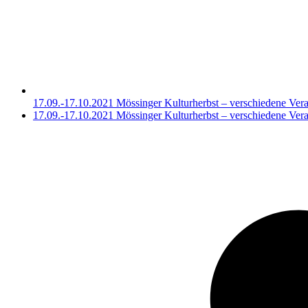
17.09.-17.10.2021 Mössinger Kulturherbst – verschiedene Vera
Nächster
17.09.-17.10.2021 Mössinger Kulturherbst – verschiedene Vera
Beitrag: