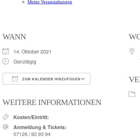
Meine Veranstaltungen
Open
Close
mobile
mobile
menu
menu
WANN
W
14. Oktober 2021
Ganztägig
VE
ZUM KALENDER HINZUFÜGEN
ICS herunterladen
Google Kalender
iCalendar
Office 365
Outlook Live
WEITERE INFORMATIONEN
Kosten/Eintritt:
Anmeldung & Tickets:
07126 / 92 93 94