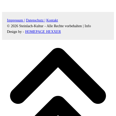
Impressum |
Datenschutz |
Kontakt
© 2026 Steinlach-Kultur - Alle Rechte vorbehalten |
Info
Design by -
HOMEPAGE HEXXER
d
A
s