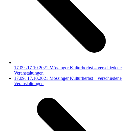
17.09.-17.10.2021 Mössinger Kulturherbst – verschiedene
Veranstaltungen
Nächster
17.09.-17.10.2021 Mössinger Kulturherbst – verschiedene
Beitrag:
Veranstaltungen