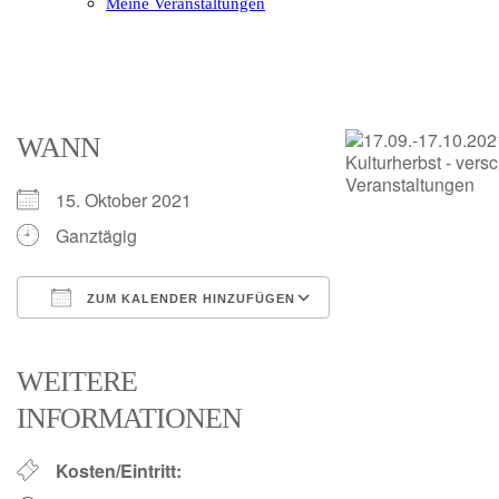
Meine Veranstaltungen
Open
Close
mobile
mobile
menu
menu
WANN
15. Oktober 2021
Ganztägig
ZUM KALENDER HINZUFÜGEN
ICS herunterladen
Google Kalender
iCalendar
Office 365
Outlook Live
WEITERE
INFORMATIONEN
Kosten/Eintritt: