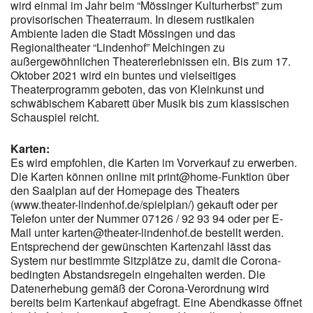
wird einmal im Jahr beim “Mössinger Kulturherbst” zum
provisorischen Theaterraum. In diesem rustikalen
Ambiente laden die Stadt Mössingen und das
Regionaltheater “Lindenhof” Melchingen zu
außergewöhnlichen Theatererlebnissen ein. Bis zum 17.
Oktober 2021 wird ein buntes und vielseitiges
Theaterprogramm geboten, das von Kleinkunst und
schwäbischem Kabarett über Musik bis zum klassischen
Schauspiel reicht.
Karten:
Es wird empfohlen, die Karten im Vorverkauf zu erwerben.
Die Karten können online mit print@home-Funktion über
den Saalplan auf der Homepage des Theaters
(www.theater-lindenhof.de/spielplan/) gekauft oder per
Telefon unter der Nummer 07126 / 92 93 94 oder per E-
Mail unter karten@theater-lindenhof.de bestellt werden.
Entsprechend der gewünschten Kartenzahl lässt das
System nur bestimmte Sitzplätze zu, damit die Corona-
bedingten Abstandsregeln eingehalten werden. Die
Datenerhebung gemäß der Corona-Verordnung wird
bereits beim Kartenkauf abgefragt. Eine Abendkasse öffnet