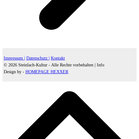
Impressum |
Datenschutz |
Kontakt
© 2026 Steinlach-Kultur - Alle Rechte vorbehalten |
Info
Design by -
HOMEPAGE HEXXER
d
A
s