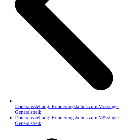
Dauerausstellung: Erinnerungskubus zum Mössinger
Generalstreik
Nächster
Dauerausstellung: Erinnerungskubus zum Mössinger
Beitrag:
Generalstreik