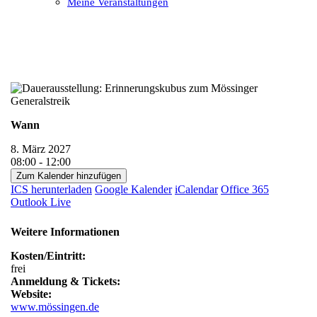
Meine Veranstaltungen
Open
Close
mobile
mobile
menu
menu
Wann
8. März 2027
08:00 - 12:00
Zum Kalender hinzufügen
ICS herunterladen
Google Kalender
iCalendar
Office 365
Outlook Live
Weitere Informationen
Kosten/Eintritt:
frei
Anmeldung & Tickets:
Website:
www.mössingen.de