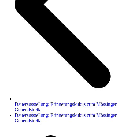
Dauerausstellung: Erinnerungskubus zum Mössinger
Generalstreik
Nächster
Dauerausstellung: Erinnerungskubus zum Mössinger
Beitrag:
Generalstreik