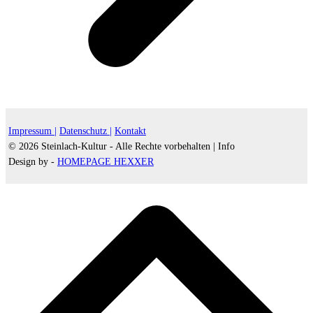
Impressum |
Datenschutz |
Kontakt
© 2026 Steinlach-Kultur - Alle Rechte vorbehalten |
Info
Design by -
HOMEPAGE HEXXER
d
A
s