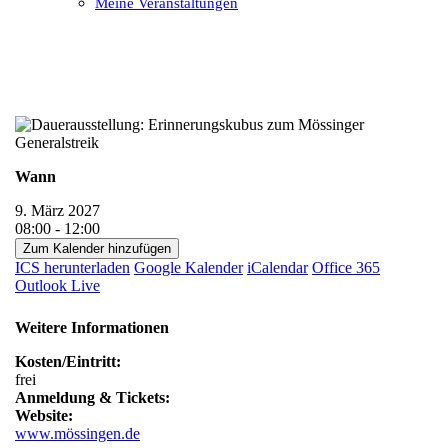
Meine Veranstaltungen
Open
Close
mobile
mobile
menu
menu
Wann
9. März 2027
08:00 - 12:00
Zum Kalender hinzufügen
ICS herunterladen
Google Kalender
iCalendar
Office 365
Outlook Live
Weitere Informationen
Kosten/Eintritt:
frei
Anmeldung & Tickets:
Website:
www.mössingen.de