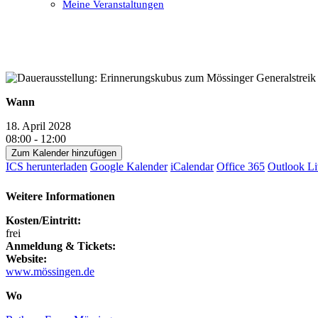
Meine Veranstaltungen
Open
Close
mobile
mobile
menu
menu
Wann
18. April 2028
08:00 - 12:00
Zum Kalender hinzufügen
ICS herunterladen
Google Kalender
iCalendar
Office 365
Outlook Li
Weitere Informationen
Kosten/Eintritt:
frei
Anmeldung & Tickets:
Website:
www.mössingen.de
Wo