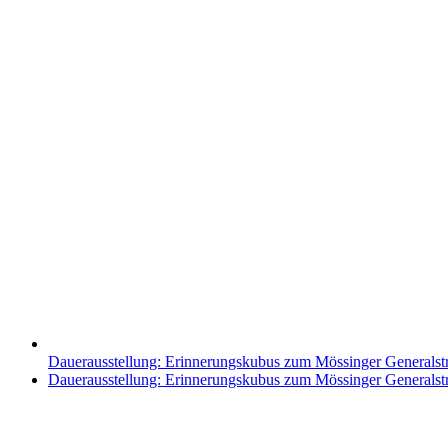
Dauerausstellung: Erinnerungskubus zum Mössinger Generalst
Nächster
Dauerausstellung: Erinnerungskubus zum Mössinger Generalst
Beitrag: