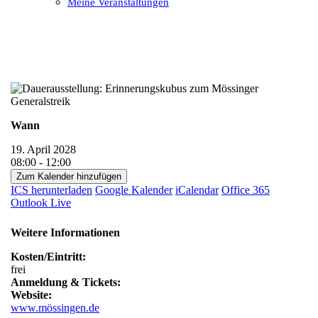
Meine Veranstaltungen
Open
Close
mobile
mobile
menu
menu
Wann
19. April 2028
08:00 - 12:00
Zum Kalender hinzufügen
ICS herunterladen
Google Kalender
iCalendar
Office 365
Outlook Live
Weitere Informationen
Kosten/Eintritt:
frei
Anmeldung & Tickets:
Website:
www.mössingen.de