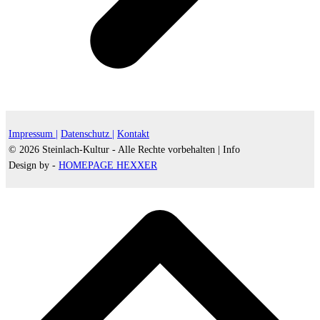
Impressum |
Datenschutz |
Kontakt
© 2026 Steinlach-Kultur - Alle Rechte vorbehalten |
Info
Design by -
HOMEPAGE HEXXER
d
A
s