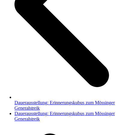
Dauerausstellung: Erinnerungskubus zum Mössinger
Generalstreik
Nächster
Dauerausstellung: Erinnerungskubus zum Mössinger
Beitrag:
Generalstreik