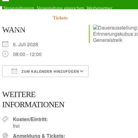
Skip
Open
Close
Veranstaltungen
Veranstaltung einreichen
Werbepartner
to
Steinlachkultur.com
content
mobile
mobile
Kunst & Künstler*innen
Tickets
Diese Seite unterstützen
Login
menu
menu
Neu Registrieren
WANN
6. Juli 2028
08:00 - 12:00
ZUM KALENDER HINZUFÜGEN
ICS herunterladen
Google Kalender
iCalendar
Office 365
Outlook Live
WEITERE
INFORMATIONEN
Kosten/Eintritt:
frei
Anmeldung & Tickets: