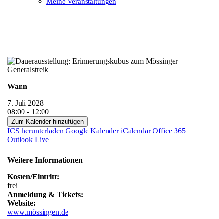
Meine Veranstaltungen
Open
Close
mobile
mobile
menu
menu
Wann
7. Juli 2028
08:00 - 12:00
Zum Kalender hinzufügen
ICS herunterladen
Google Kalender
iCalendar
Office 365
Outlook Live
Weitere Informationen
Kosten/Eintritt:
frei
Anmeldung & Tickets:
Website:
www.mössingen.de