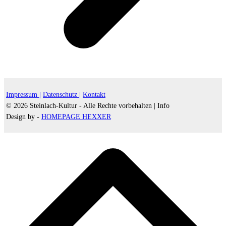
Impressum |
Datenschutz |
Kontakt
© 2026 Steinlach-Kultur - Alle Rechte vorbehalten |
Info
Design by -
HOMEPAGE HEXXER
d
A
s