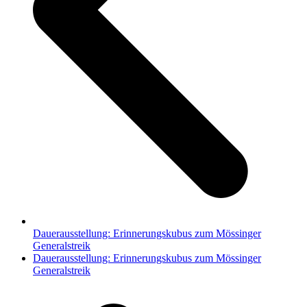
Dauerausstellung: Erinnerungskubus zum Mössinger
Generalstreik
Nächster
Dauerausstellung: Erinnerungskubus zum Mössinger
Beitrag:
Generalstreik