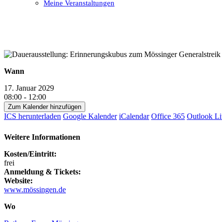
Meine Veranstaltungen
Open
Close
mobile
mobile
menu
menu
Wann
17. Januar 2029
08:00 - 12:00
Zum Kalender hinzufügen
ICS herunterladen
Google Kalender
iCalendar
Office 365
Outlook Li
Weitere Informationen
Kosten/Eintritt:
frei
Anmeldung & Tickets:
Website:
www.mössingen.de
Wo