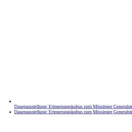
Dauerausstellung: Erinnerungskubus zum Mössinger Generalst
Nächster
Dauerausstellung: Erinnerungskubus zum Mössinger Generalst
Beitrag: