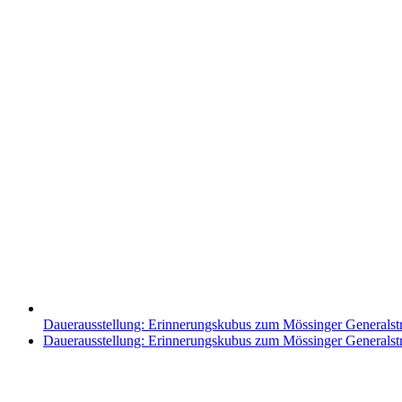
Dauerausstellung: Erinnerungskubus zum Mössinger Generalst
Nächster
Dauerausstellung: Erinnerungskubus zum Mössinger Generalst
Beitrag: