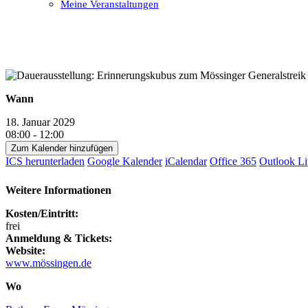
Meine Veranstaltungen
Open
Close
mobile
mobile
menu
menu
Wann
18. Januar 2029
08:00 - 12:00
Zum Kalender hinzufügen
ICS herunterladen
Google Kalender
iCalendar
Office 365
Outlook Li
Weitere Informationen
Kosten/Eintritt:
frei
Anmeldung & Tickets:
Website:
www.mössingen.de
Wo