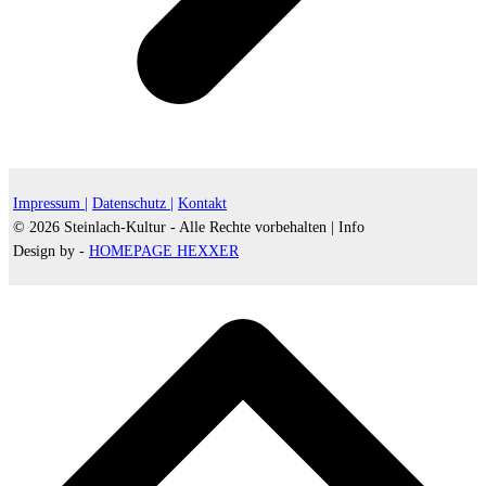
Impressum |
Datenschutz |
Kontakt
© 2026 Steinlach-Kultur - Alle Rechte vorbehalten |
Info
Design by -
HOMEPAGE HEXXER
d
A
s