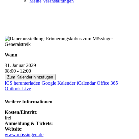
Meine Veranstaltungen
Open
Close
mobile
mobile
menu
menu
Wann
31. Januar 2029
08:00 - 12:00
Zum Kalender hinzufügen
ICS herunterladen
Google Kalender
iCalendar
Office 365
Outlook Live
Weitere Informationen
Kosten/Eintritt:
frei
Anmeldung & Tickets:
Website:
www.mössingen.de