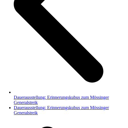
Dauerausstellung: Erinnerungskubus zum Mössinger
Generalstreik
Nächster
Dauerausstellung: Erinnerungskubus zum Mössinger
Beitrag:
Generalstreik