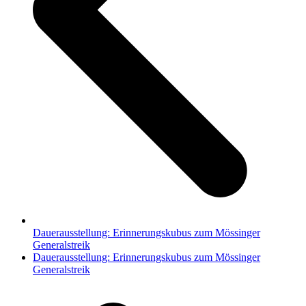
Dauerausstellung: Erinnerungskubus zum Mössinger
Generalstreik
Nächster
Dauerausstellung: Erinnerungskubus zum Mössinger
Beitrag:
Generalstreik