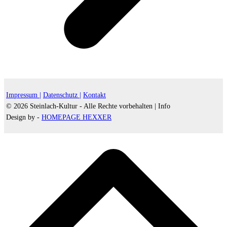
Impressum |
Datenschutz |
Kontakt
© 2026 Steinlach-Kultur - Alle Rechte vorbehalten |
Info
Design by -
HOMEPAGE HEXXER
d
A
s