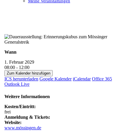
Meine Veranstaltungen
Open
Close
mobile
mobile
menu
menu
Wann
1. Februar 2029
08:00 - 12:00
Zum Kalender hinzufügen
ICS herunterladen
Google Kalender
iCalendar
Office 365
Outlook Live
Weitere Informationen
Kosten/Eintritt:
frei
Anmeldung & Tickets:
Website:
www.mössingen.de