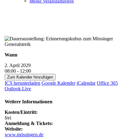
Meine Veranstaltungen
Open
Close
mobile
mobile
menu
menu
Wann
2. April 2029
08:00 - 12:00
Zum Kalender hinzufügen
ICS herunterladen
Google Kalender
iCalendar
Office 365
Outlook Live
Weitere Informationen
Kosten/Eintritt:
frei
Anmeldung & Tickets:
Website:
www.mössingen.de