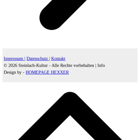
Impressum |
Datenschutz |
Kontakt
© 2026 Steinlach-Kultur - Alle Rechte vorbehalten |
Info
Design by -
HOMEPAGE HEXXER
d
A
s