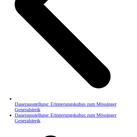
Dauerausstellung: Erinnerungskubus zum Mössinger
Generalstreik
Nächster
Dauerausstellung: Erinnerungskubus zum Mössinger
Beitrag:
Generalstreik