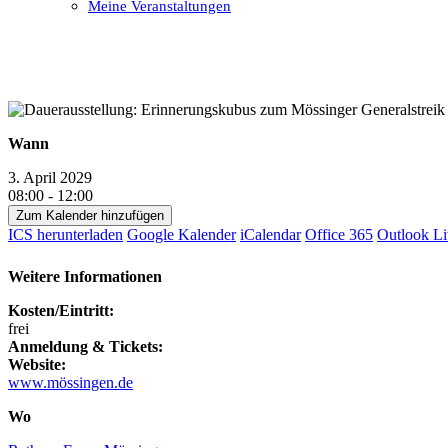
Meine Veranstaltungen
Open
Close
mobile
mobile
menu
menu
Wann
3. April 2029
08:00 - 12:00
Zum Kalender hinzufügen
ICS herunterladen
Google Kalender
iCalendar
Office 365
Outlook Li
Weitere Informationen
Kosten/Eintritt:
frei
Anmeldung & Tickets:
Website:
www.mössingen.de
Wo