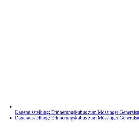
Dauerausstellung: Erinnerungskubus zum Mössinger Generalst
Nächster
Dauerausstellung: Erinnerungskubus zum Mössinger Generalst
Beitrag: