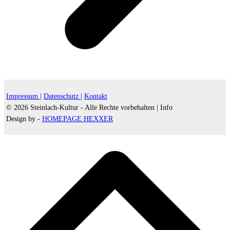
Impressum |
Datenschutz |
Kontakt
© 2026 Steinlach-Kultur - Alle Rechte vorbehalten |
Info
Design by -
HOMEPAGE HEXXER
d
A
s