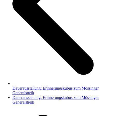
Dauerausstellung: Erinnerungskubus zum Mössinger
Generalstreik
Nächster
Dauerausstellung: Erinnerungskubus zum Mössinger
Beitrag:
Generalstreik