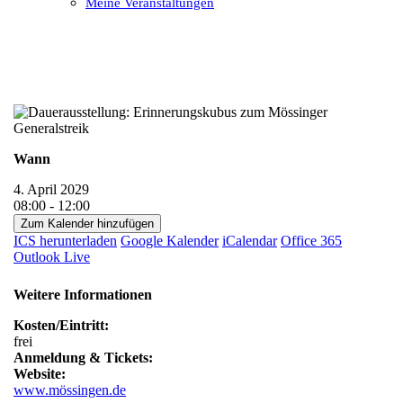
Meine Veranstaltungen
Open
Close
mobile
mobile
menu
menu
Wann
4. April 2029
08:00 - 12:00
Zum Kalender hinzufügen
ICS herunterladen
Google Kalender
iCalendar
Office 365
Outlook Live
Weitere Informationen
Kosten/Eintritt:
frei
Anmeldung & Tickets:
Website:
www.mössingen.de