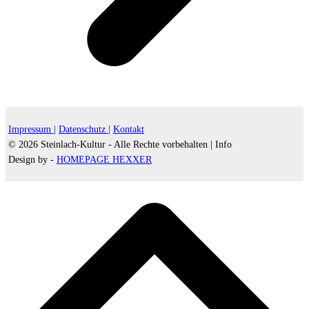
Impressum |
Datenschutz |
Kontakt
© 2026 Steinlach-Kultur - Alle Rechte vorbehalten |
Info
Design by -
HOMEPAGE HEXXER
d
A
s