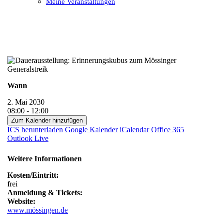
Meine Veranstaltungen
Open
Close
mobile
mobile
menu
menu
Wann
2. Mai 2030
08:00 - 12:00
Zum Kalender hinzufügen
ICS herunterladen
Google Kalender
iCalendar
Office 365
Outlook Live
Weitere Informationen
Kosten/Eintritt:
frei
Anmeldung & Tickets:
Website:
www.mössingen.de