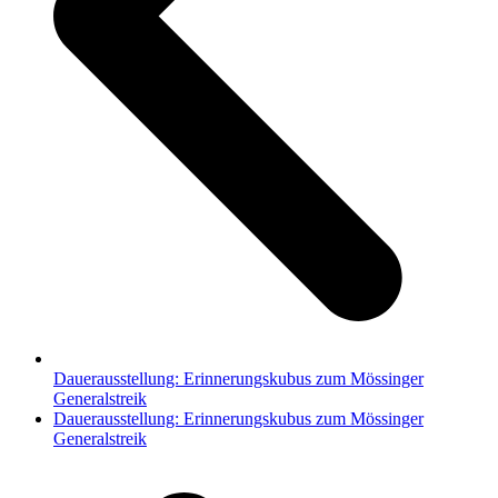
Dauerausstellung: Erinnerungskubus zum Mössinger
Generalstreik
Nächster
Dauerausstellung: Erinnerungskubus zum Mössinger
Beitrag:
Generalstreik