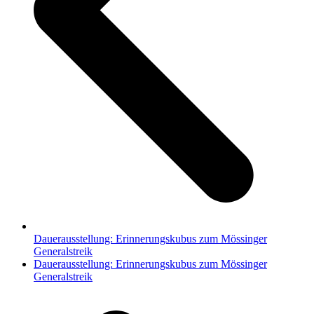
Dauerausstellung: Erinnerungskubus zum Mössinger
Generalstreik
Nächster
Dauerausstellung: Erinnerungskubus zum Mössinger
Beitrag:
Generalstreik