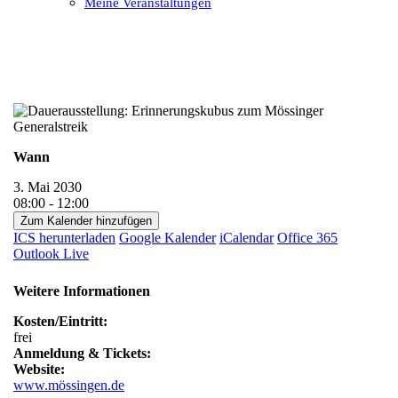
Meine Veranstaltungen
Open
Close
mobile
mobile
menu
menu
Wann
3. Mai 2030
08:00 - 12:00
Zum Kalender hinzufügen
ICS herunterladen
Google Kalender
iCalendar
Office 365
Outlook Live
Weitere Informationen
Kosten/Eintritt:
frei
Anmeldung & Tickets:
Website:
www.mössingen.de