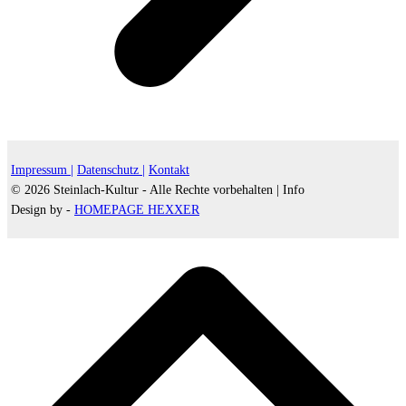
Impressum |
Datenschutz |
Kontakt
© 2026 Steinlach-Kultur - Alle Rechte vorbehalten |
Info
Design by -
HOMEPAGE HEXXER
d
A
s