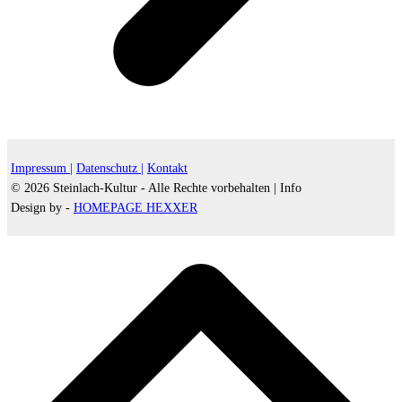
Impressum |
Datenschutz |
Kontakt
© 2026 Steinlach-Kultur - Alle Rechte vorbehalten |
Info
Design by -
HOMEPAGE HEXXER
d
A
s