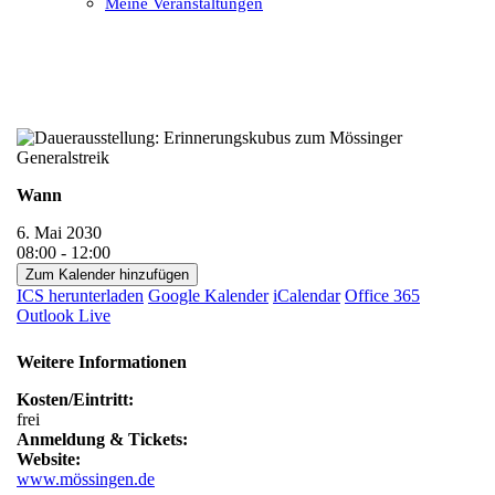
Meine Veranstaltungen
Open
Close
mobile
mobile
menu
menu
Wann
6. Mai 2030
08:00 - 12:00
Zum Kalender hinzufügen
ICS herunterladen
Google Kalender
iCalendar
Office 365
Outlook Live
Weitere Informationen
Kosten/Eintritt:
frei
Anmeldung & Tickets:
Website:
www.mössingen.de