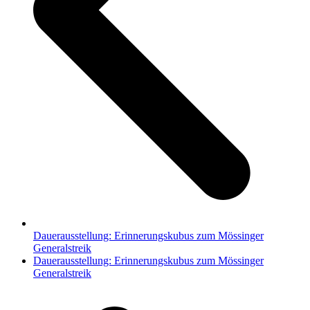
Dauerausstellung: Erinnerungskubus zum Mössinger
Generalstreik
Nächster
Dauerausstellung: Erinnerungskubus zum Mössinger
Beitrag:
Generalstreik