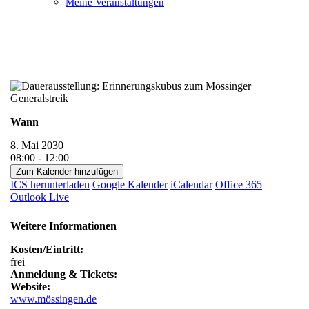
Meine Veranstaltungen
Open
Close
mobile
mobile
menu
menu
Wann
8. Mai 2030
08:00 - 12:00
Zum Kalender hinzufügen
ICS herunterladen
Google Kalender
iCalendar
Office 365
Outlook Live
Weitere Informationen
Kosten/Eintritt:
frei
Anmeldung & Tickets:
Website:
www.mössingen.de