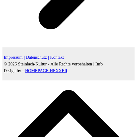
Impressum |
Datenschutz |
Kontakt
© 2026 Steinlach-Kultur - Alle Rechte vorbehalten |
Info
Design by -
HOMEPAGE HEXXER
d
A
s