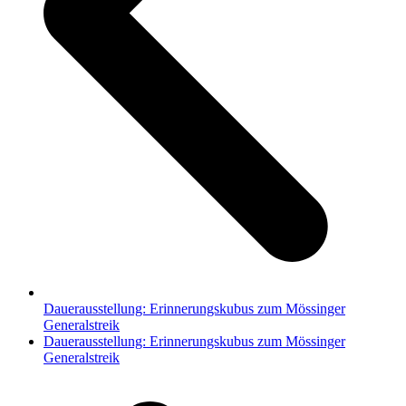
Dauerausstellung: Erinnerungskubus zum Mössinger
Generalstreik
Nächster
Dauerausstellung: Erinnerungskubus zum Mössinger
Beitrag:
Generalstreik