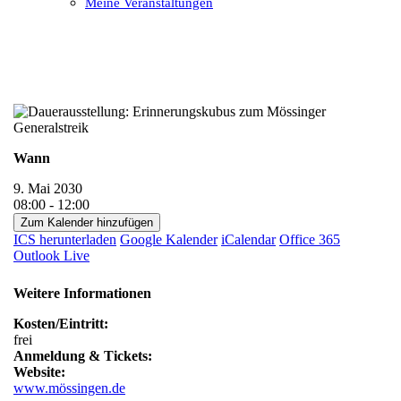
Meine Veranstaltungen
Open
Close
mobile
mobile
menu
menu
Wann
9. Mai 2030
08:00 - 12:00
Zum Kalender hinzufügen
ICS herunterladen
Google Kalender
iCalendar
Office 365
Outlook Live
Weitere Informationen
Kosten/Eintritt:
frei
Anmeldung & Tickets:
Website:
www.mössingen.de