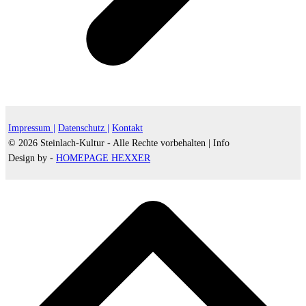
Impressum |
Datenschutz |
Kontakt
© 2026 Steinlach-Kultur - Alle Rechte vorbehalten |
Info
Design by -
HOMEPAGE HEXXER
d
A
s