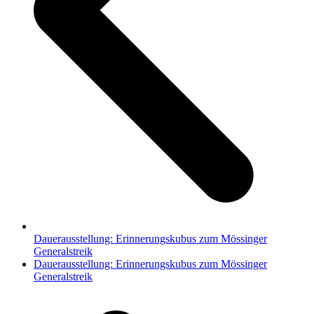
Dauerausstellung: Erinnerungskubus zum Mössinger
Generalstreik
Nächster
Dauerausstellung: Erinnerungskubus zum Mössinger
Beitrag:
Generalstreik