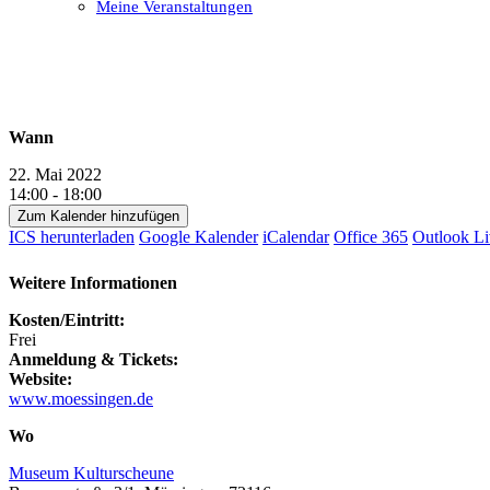
Meine Veranstaltungen
Open
Close
mobile
mobile
menu
menu
Wann
22. Mai 2022
14:00 - 18:00
Zum Kalender hinzufügen
ICS herunterladen
Google Kalender
iCalendar
Office 365
Outlook Li
Weitere Informationen
Kosten/Eintritt:
Frei
Anmeldung & Tickets:
Website:
www.moessingen.de
Wo
Museum Kulturscheune