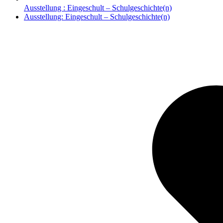
Ausstellung : Eingeschult – Schulgeschichte(n)
Nächster
Ausstellung: Eingeschult – Schulgeschichte(n)
Beitrag: