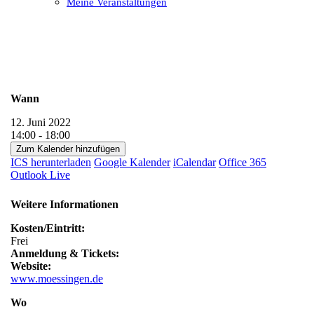
Meine Veranstaltungen
Open
Close
mobile
mobile
menu
menu
Wann
12. Juni 2022
14:00 - 18:00
Zum Kalender hinzufügen
ICS herunterladen
Google Kalender
iCalendar
Office 365
Outlook Live
Weitere Informationen
Kosten/Eintritt:
Frei
Anmeldung & Tickets:
Website:
www.moessingen.de
Wo