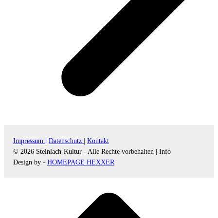
Impressum |
Datenschutz |
Kontakt
© 2026 Steinlach-Kultur - Alle Rechte vorbehalten |
Info
Design by -
HOMEPAGE HEXXER
d
A
s