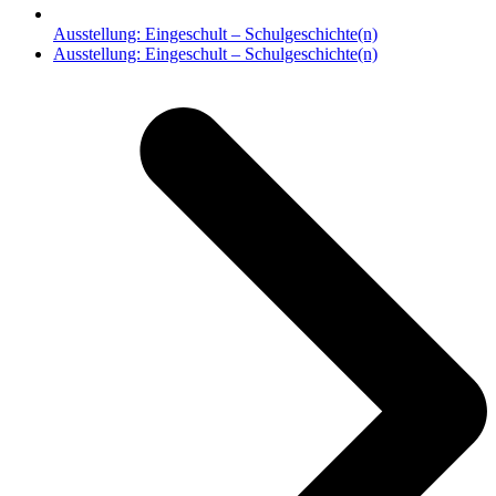
Ausstellung: Eingeschult – Schulgeschichte(n)
Nächster
Ausstellung: Eingeschult – Schulgeschichte(n)
Beitrag: