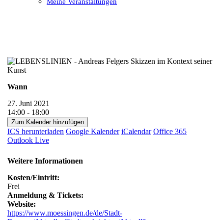
Meine Veranstaltungen
Open
Close
mobile
mobile
menu
menu
Wann
27. Juni 2021
14:00 - 18:00
Zum Kalender hinzufügen
ICS herunterladen
Google Kalender
iCalendar
Office 365
Outlook Live
Weitere Informationen
Kosten/Eintritt:
Frei
Anmeldung & Tickets:
Website:
https://www.moessingen.de/de/Stadt-