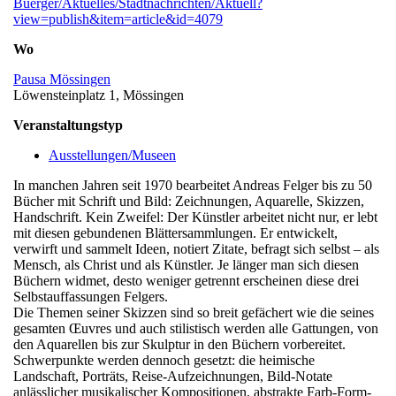
Buerger/Aktuelles/Stadtnachrichten/Aktuell?
view=publish&item=article&id=4079
Wo
Pausa Mössingen
Löwensteinplatz 1, Mössingen
Veranstaltungstyp
Ausstellungen/Museen
In manchen Jahren seit 1970 bearbeitet Andreas Felger bis zu 50
Bücher mit Schrift und Bild: Zeichnungen, Aquarelle, Skizzen,
Handschrift. Kein Zweifel: Der Künstler arbeitet nicht nur, er lebt
mit diesen gebundenen Blättersammlungen. Er entwickelt,
verwirft und sammelt Ideen, notiert Zitate, befragt sich selbst – als
Mensch, als Christ und als Künstler. Je länger man sich diesen
Büchern widmet, desto weniger getrennt erscheinen diese drei
Selbstauffassungen Felgers.
Die Themen seiner Skizzen sind so breit gefächert wie die seines
gesamten Œuvres und auch stilistisch werden alle Gattungen, von
den Aquarellen bis zur Skulptur in den Büchern vorbereitet.
Schwerpunkte werden dennoch gesetzt: die heimische
Landschaft, Porträts, Reise-Aufzeichnungen, Bild-Notate
anlässlicher musikalischer Kompositionen, abstrakte Farb-Form-