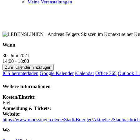
Meine Veranstaltungen
Open
Close
mobile
mobile
menu
menu
Wann
30. Juni 2021
14:00 - 18:00
Zum Kalender hinzufügen
ICS herunterladen
Google Kalender
iCalendar
Office 365
Outlook Li
Weitere Informationen
Kosten/Eintritt:
Frei
Anmeldung & Tickets:
Website:
https://www.moessingen.de/de/Stadt-Buerger/Aktuelles/Stadtnachri
Wo