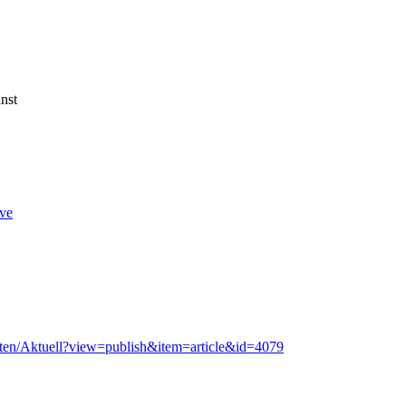
ve
chten/Aktuell?view=publish&item=article&id=4079