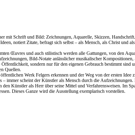
r mit Schrift und Bild: Zeichnungen, Aquarelle, Skizzen, Handschrift. K
en, notiert Zitate, befragt sich selbst – als Mensch, als Christ und a
amten Œuvres und auch stilistisch werden alle Gattungen, von den Aqua
ufzeichnungen, Bild-Notate anlässlicher musikalischer Kompositionen, 
e Öffentlichkeit, sondern nur für den eigenen Gebrauch bestimmt sind 
ren Quellen.
öffentlichen Werk Felgers erkennen und der Weg von der ersten Idee z
ns – immer scheint der Künstler als Mensch durch die Aufzeichnungen
 den Künstler als Herr über seine Mittel und Verfahrensweisen. Im Span
ssen. Dieses Ganze wird die Ausstellung exemplarisch vorstellen.