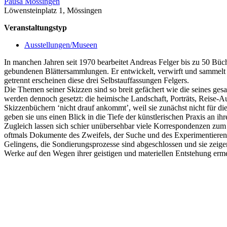
Pausa Mössingen
Löwensteinplatz 1, Mössingen
Veranstaltungstyp
Ausstellungen/Museen
In manchen Jahren seit 1970 bearbeitet Andreas Felger bis zu 50 Büche
gebundenen Blättersammlungen. Er entwickelt, verwirft und sammelt Ide
getrennt erscheinen diese drei Selbstauffassungen Felgers.
Die Themen seiner Skizzen sind so breit gefächert wie die seines ges
werden dennoch gesetzt: die heimische Landschaft, Porträts, Reise-A
Skizzenbüchern ‘nicht drauf ankommt’, weil sie zunächst nicht für di
geben sie uns einen Blick in die Tiefe der künstlerischen Praxis an ih
Zugleich lassen sich schier unübersehbar viele Korrespondenzen zum 
oftmals Dokumente des Zweifels, der Suche und des Experimentiere
Gelingens, die Sondierungsprozesse sind abgeschlossen und sie zeigen
Werke auf den Wegen ihrer geistigen und materiellen Entstehung erme