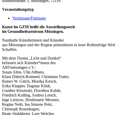
Bahnhofstraße 5, Mössingen, 72116
Veranstaltungstyp
Vernissage/Finissage
Kunst im GZM heißt die Ausstellungsserie
im Gesundheitszentrum Mössingen.
Namhafte Künstlerinnen und Künstler
aus Mössingen und der Region präsentieren in loser Reihenfolge Wer
Schaffen.
Mit dem Thema „Licht und Dunkel“
befassen sich Künstler*innen des
ARTmössingen e.V.:
Susan Alms, Ulla Althans,
Klara Dittrich-Rommel, Christiane Futter,
Rainer W. Gülch, Monika Kirsch,
Erika Klapper, Dagmar Klink,
Gunther Klosinski, Dorothea Kubik,
Friedrich Kulling, Andrea Letsch,
Inge Lietzow, Heidemarie Messner,
Regine Neth, Ina Simone Petri,
Christoph Rosenhagen,
Beate Stuhldreier, Lore Welcher,