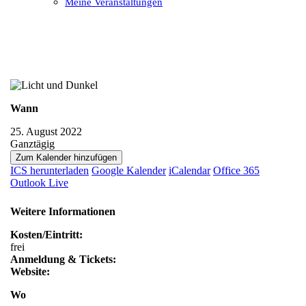
Meine Veranstaltungen
Open
Close
mobile
mobile
menu
menu
Wann
25. August 2022
Ganztägig
Zum Kalender hinzufügen
ICS herunterladen
Google Kalender
iCalendar
Office 365
Outlook Live
Weitere Informationen
Kosten/Eintritt:
frei
Anmeldung & Tickets:
Website:
Wo