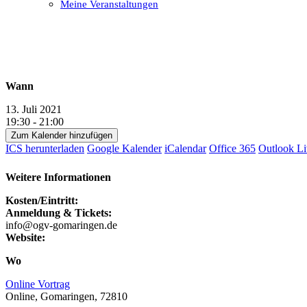
Meine Veranstaltungen
Open
Close
mobile
mobile
menu
menu
Wann
13. Juli 2021
19:30 - 21:00
Zum Kalender hinzufügen
ICS herunterladen
Google Kalender
iCalendar
Office 365
Outlook Li
Weitere Informationen
Kosten/Eintritt:
Anmeldung & Tickets:
info@ogv-gomaringen.de
Website:
Wo
Online Vortrag
Online, Gomaringen, 72810