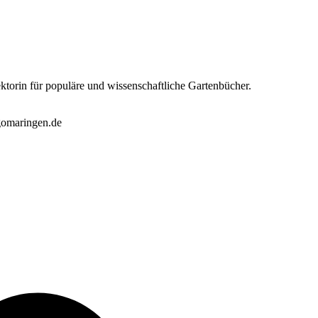
torin für populäre und wissenschaftliche Gartenbücher.
-gomaringen.de
v
B