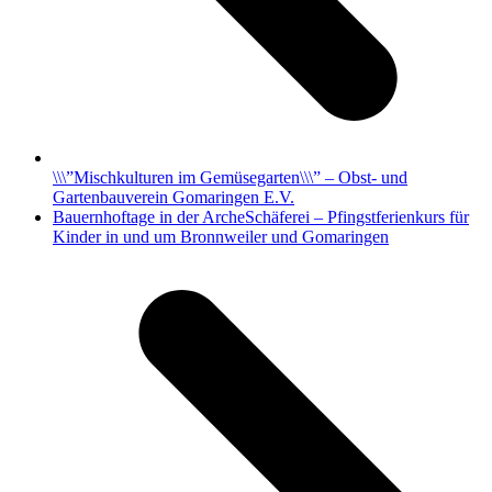
\\\”Mischkulturen im Gemüsegarten\\\” – Obst- und
Gartenbauverein Gomaringen E.V.
Nächster
Bauernhoftage in der ArcheSchäferei – Pfingstferienkurs für
Beitrag:
Kinder in und um Bronnweiler und Gomaringen