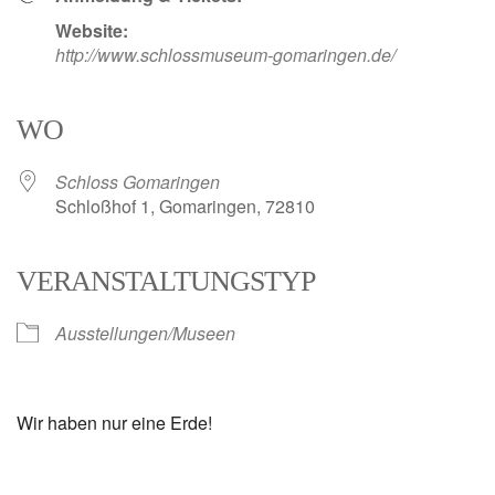
Website:
http://www.schlossmuseum-gomaringen.de/
WO
Schloss Gomaringen
Schloßhof 1, Gomaringen, 72810
VERANSTALTUNGSTYP
Ausstellungen/Museen
Wir haben nur eine Erde!
v
B