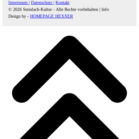
Impressum |
Datenschutz |
Kontakt
© 2026 Steinlach-Kultur - Alle Rechte vorbehalten |
Info
Design by -
HOMEPAGE HEXXER
d
A
s