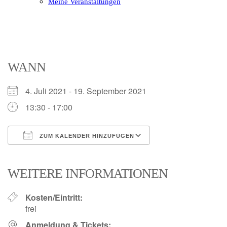
Meine Veranstaltungen
Open
Close
mobile
mobile
menu
menu
WANN
4. Juli 2021 - 19. September 2021
13:30 - 17:00
ZUM KALENDER HINZUFÜGEN
ICS herunterladen
Google Kalender
iCalendar
Office 365
Outlook Live
WEITERE INFORMATIONEN
Kosten/Eintritt:
frei
Anmeldung & Tickets: