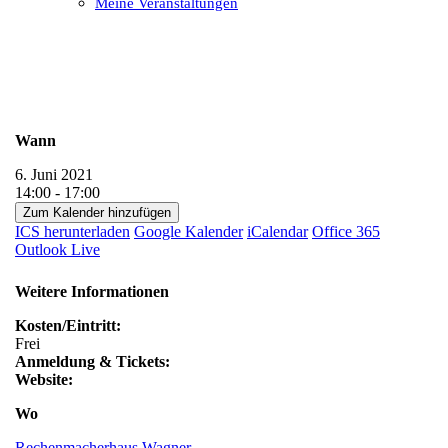
Meine Veranstaltungen
Open
Close
mobile
mobile
menu
menu
Wann
6. Juni 2021
14:00 - 17:00
Zum Kalender hinzufügen
ICS herunterladen
Google Kalender
iCalendar
Office 365
Outlook Live
Weitere Informationen
Kosten/Eintritt:
Frei
Anmeldung & Tickets:
Website:
Wo
Rechenmacherhaus Wagner